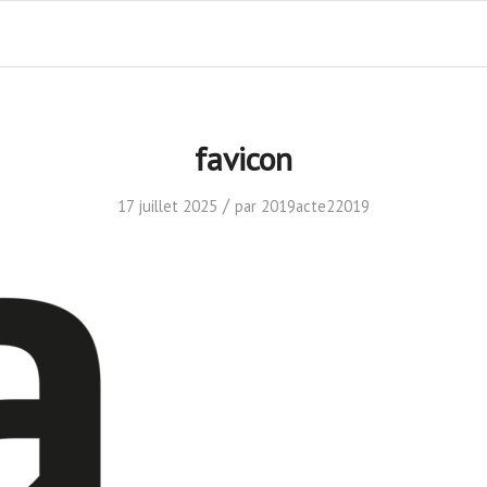
favicon
/
17 juillet 2025
par
2019acte22019