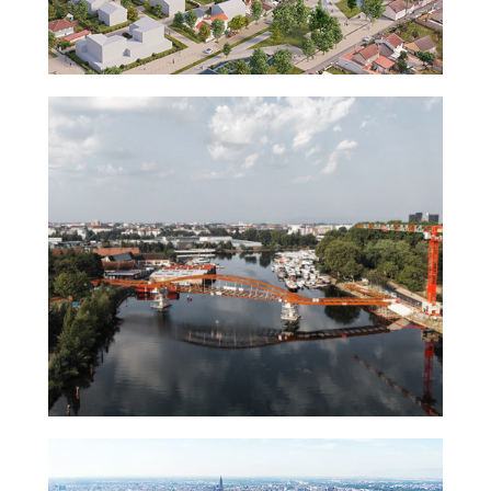
ment
Cité
ANRU
Rosa
ourg